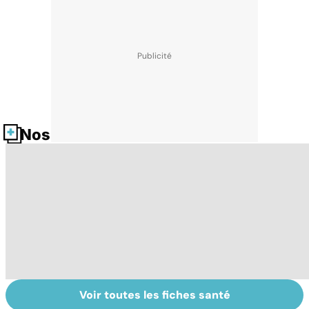
Nos fiches santé
Voir toutes les fiches santé
Comment tenir
Muscler ses
C