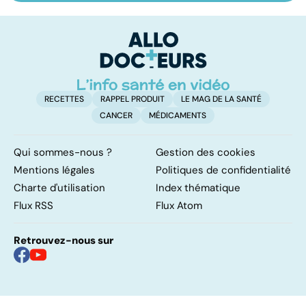
ses bonnes
abdos pour
d
résolutions
retrouver un
él
ventre plat
q
fa
RECETTES
RAPPEL PRODUIT
LE MAG DE LA SANTÉ
CANCER
MÉDICAMENTS
Qui sommes-nous ?
Gestion des cookies
Mentions légales
Politiques de confidentialité
Charte d'utilisation
Index thématique
Flux RSS
Flux Atom
Retrouvez-nous sur