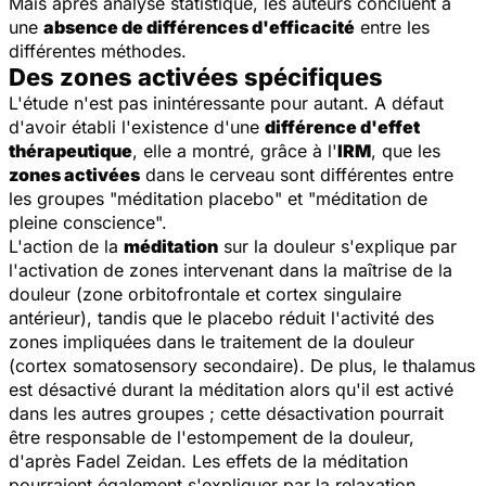
Mais après analyse statistique, les auteurs concluent à
une
absence de différences d'efficacité
entre les
différentes méthodes.
Des zones activées spécifiques
L'étude n'est pas inintéressante pour autant. A défaut
d'avoir établi l'existence d'une
différence d'effet
thérapeutique
, elle a montré, grâce à l'
IRM
, que les
zones activées
dans le cerveau sont différentes entre
les groupes "méditation placebo" et "méditation de
pleine conscience".
L'action de la
méditation
sur la douleur s'explique par
l'activation de zones intervenant dans la maîtrise de la
douleur (
zone orbitofrontale
et
cortex singulaire
antérieur
), tandis que le placebo réduit l'activité des
zones impliquées dans le traitement de la douleur
(
cortex somatosensory secondaire
). De plus, le thalamus
est désactivé durant la méditation alors qu'il est activé
dans les autres groupes ; cette désactivation pourrait
être responsable de l'estompement de la douleur,
d'après Fadel Zeidan. Les effets de la méditation
pourraient également s'expliquer par la relaxation,