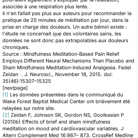
associée à une respiration plus lente.
Il n'en fallait pas plus aux auteurs pour recommander la
pratique de 20 minutes de méditation par jour, dans la
prise en charge des douleurs. Un autre bémol existe :
l'étude ne concernait que des volontaires sains, les
données ne sont donc pas extrapolables aux douleurs
chroniques.
Source : Mindfulness Meditation-Based Pain Relief
Employs Different Neural Mechanisms Than Placebo and
Sham Mindfulness Meditation-Induced Analgesia. Fadel
Zeidan . J. Neurosci., November 18, 2015. doi:
35(46):15307–15325
[nextpage]
[1]
Les données présentées dans le communiqué du
Wake Forest Baptist Medical Center ont brièvement été
relayées sur notre site.
[2]
Zeidan F, Johnson SK, Gordon NS, Goolkasian P
(2010b)
Effects of brief and sham mindfulness
meditation on mood and cardiovascular variables.
J
Altern Complement Med 16:867– 873. CrossRef Medline