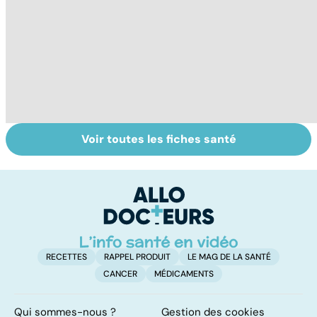
Voir toutes les fiches santé
Algie vasculaire
Tout savoir sur le
S
de la face : une
cerveau
do
douleur
b
insupportable
su
RECETTES
RAPPEL PRODUIT
LE MAG DE LA SANTÉ
CANCER
MÉDICAMENTS
Qui sommes-nous ?
Gestion des cookies