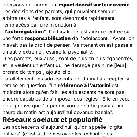
décisions qui auront un i
mpact décisif sur leur avenir
.
Les décisions des parents, qui pouvaient sembler
arbitraires à l'enfant, sont désormais rapidement
remplacées par une injonction à
"l'
autorégulation
". L'éducation s'est ainsi recentrée sur
une forte
responsabilisation
de l'adolescent. "
Avant, on
n'avait pas le droit de penser. Maintenant on est passé à
un autre extrême
", estime la psychiatre.
"Les parents, eux aussi, sont de plus en plus égocentrés,
et ils veulent un enfant qui ne dérange pas ni ne [leur]
prenne de temps
", ajoute-elle.
Parallèlement, les adolescents ont du mal à accepter la
remise en question. "
La
référence à l'autorité
est
moindre alors qu'en fait, les adolescents ne sont pas
encore capables de s'imposer des règles
". Elle en veut
pour preuve que "
la permission de sortie jusqu'à une
heure du matin est aujourd'hui devenue banale
".
Réseaux sociaux et popularité
Les adolescents d'aujourd'hui, qu'on appelle "digital
natives" (c'est-à-dire nés avec les technologies