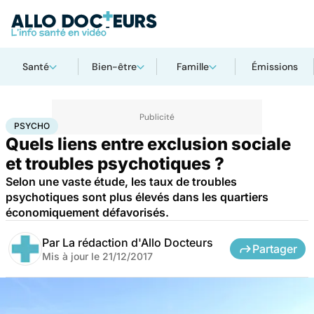
Santé
Bien-être
Famille
Émissions
Accueil
Bien-être
Psycho
Psycho
PSYCHO
Quels liens entre exclusion sociale
et troubles psychotiques ?
Selon une vaste étude, les taux de troubles
psychotiques sont plus élevés dans les quartiers
économiquement défavorisés.
Par
La rédaction d'Allo Docteurs
Partager
Mis à jour le
21/12/2017