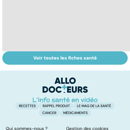
Voir toutes les fiches santé
Violences
Vivre après un
L
sexuelles :
cancer
fa
comment s'en
on
remettre ?
RECETTES
RAPPEL PRODUIT
LE MAG DE LA SANTÉ
CANCER
MÉDICAMENTS
Qui sommes-nous ?
Gestion des cookies