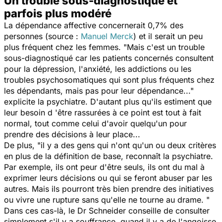
Un trouble sous-diagnostiqué et
parfois plus modéré
La dépendance affective concernerait 0,7% des
personnes (source :
Manuel Merck
) et il serait un peu
plus fréquent chez les femmes. "Mais c'est un trouble
sous-diagnostiqué car les patients concernés consultent
pour la dépression, l'anxiété, les addictions ou les
troubles psychosomatiques qui sont plus fréquents chez
les dépendants, mais pas pour leur dépendance..."
explicite la psychiatre. D'autant plus qu'ils estiment que
leur besoin d 'être rassurées à ce point est tout à fait
normal, tout comme celui d'avoir quelqu'un pour
prendre des décisions à leur place...
De plus, "il y a des gens qui n'ont qu'un ou deux critères
en plus de la définition de base, reconnaît la psychiatre.
Par exemple, ils ont peur d'être seuls, ils ont du mal à
exprimer leurs décisions ou qui se feront abuser par les
autres. Mais ils pourront très bien prendre des initiatives
ou vivre une rupture sans qu'elle ne tourne au drame. "
Dans ces cas-là, le Dr Schneider conseille de consulter
simplement s'il y a souffrance, quand il y a de l'angoisse