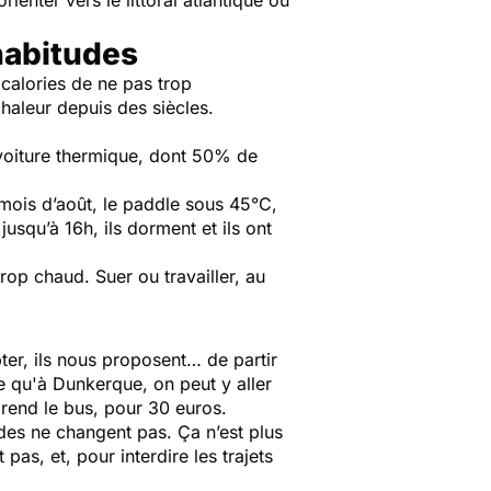
ienter vers le littoral atlantique ou
habitudes
x calories de ne pas trop
haleur depuis des siècles.
a voiture thermique, dont 50% de
mois d’août, le paddle sous 45°C,
usqu’à 16h, ils dorment et ils ont
trop chaud. Suer ou travailler, au
ter, ils nous proposent… de partir
e qu'à Dunkerque, on peut y aller
 prend le bus, pour 30 euros.
des ne changent pas. Ça n’est plus
as, et, pour interdire les trajets