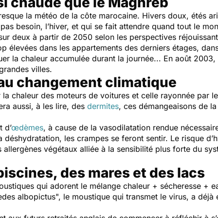
si chaude que le Maghreb
presque la météo de la côte marocaine. Hivers doux, étés ari
s besoin, l’hiver, et qui se fait attendre quand tout le monde
 sur deux à partir de 2050 selon les perspectives réjouissa
p élevées dans les appartements des derniers étages, dans l
er la chaleur accumulée durant la journée... En août 2003,
grandes villes.
 au changement climatique
ar la chaleur des moteurs de voitures et celle rayonnée par 
ra aussi, à les lire, des
dermites
, ces démangeaisons de la
 d’
œdèmes
, à cause de la vasodilatation rendue nécessair
la déshydratation, les crampes se feront sentir. Le risque d’
s allergènes végétaux alliée à la sensibilité plus forte du 
piscines, des mares et des lacs
ustiques qui adorent le mélange chaleur + sécheresse + eau
des albopictus", le moustique qui transmet le virus, a déjà ét