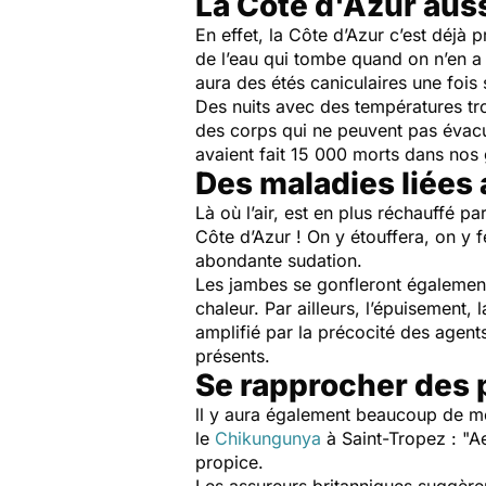
La Côte d'Azur aus
En effet, la Côte d’Azur c’est déjà 
de l’eau qui tombe quand on n’en a pa
aura des étés caniculaires une fois
Des nuits avec des températures tro
des corps qui ne peuvent pas évacu
avaient fait 15 000 morts dans nos 
Des maladies liées
Là où l’air, est en plus réchauffé p
Côte d’Azur ! On y étouffera, on y fe
abondante sudation.
Les jambes se gonfleront également
chaleur. Par ailleurs, l’épuisement, 
amplifié par la précocité des agent
présents.
Se rapprocher des 
ll y aura également beaucoup de mo
le
Chikungunya
à Saint-Tropez : "Ae
propice.