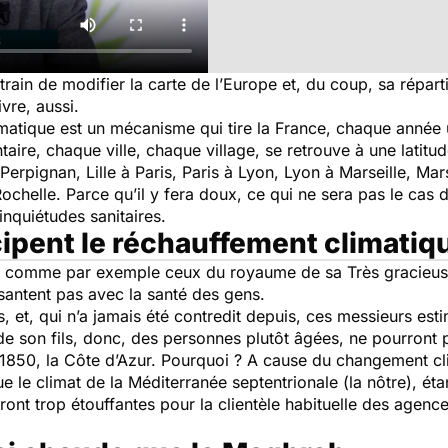
train de modifier la carte de l’Europe et, du coup, sa répar
ivre, aussi.
matique est un mécanisme qui tire la France, chaque année 
taire, chaque ville, chaque village, se retrouve à une latit
pignan, Lille à Paris, Paris à Lyon, Lyon à Marseille, Marse
elle. Parce qu’il y fera doux, ce qui ne sera pas le cas d
inquiétudes sanitaires.
cipent le réchauffement climatiq
t, comme par exemple ceux du royaume de sa Très gracieuse 
santent pas avec la santé des gens.
s, et, qui n’a jamais été contredit depuis, ces messieurs es
e son fils, donc, des personnes plutôt âgées, ne pourront 
s 1850, la Côte d’Azur. Pourquoi ? A cause du changement cl
e le climat de la Méditerranée septentrionale (la nôtre), éta
eront trop étouffantes pour la clientèle habituelle des agen