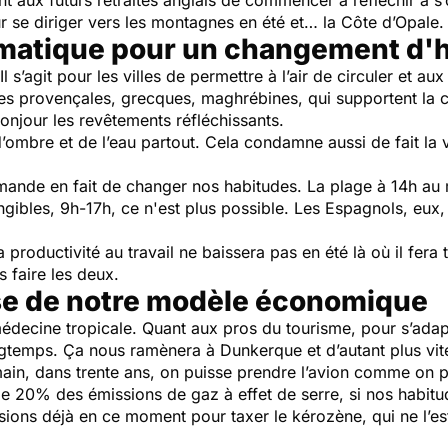
 aux futurs retraités anglais de commencer à réfléchir à s’or
 se diriger vers les montagnes en été et… la Côte d’Opale.
matique pour un changement d'
 s’agit pour les villes de permettre à l’air de circuler et au
les provençales, grecques, maghrébines, qui supportent la c
onjour les revêtements réfléchissants.
 d’ombre et de l’eau partout. Cela condamne aussi de fait l
nde en fait de changer nos habitudes. La plage à 14h au 
ngibles, 9h-17h, ce n'est plus possible. Les Espagnols, eux, j
 productivité au travail ne baissera pas en été là où il fera 
 faire les deux.
se de notre modèle économique
 médecine tropicale. Quant aux pros du tourisme, pour s’adap
ngtemps. Ça nous ramènera à Dunkerque et d’autant plus vit
demain, dans trente ans, on puisse prendre l’avion comme on
e 20% des émissions de gaz à effet de serre, si nos habitu
ions déjà en ce moment pour taxer le kérozène, qui ne l’est p