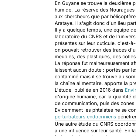
En Guyane se trouve la deuxième plu
humide. La réserve des Nouragues es
aux chercheurs que par hélicoptère
Arataye. Il s'agit donc d'un lieu pa
Il y a quelque temps, une équipe de 
laboratoire du CNRS et de l'univers
présentes sur leur cuticule, c'est-à-
on pouvait retrouver des traces d'un
meubles, des plastiques, des colle
La réponse fut malheureusement aff
laissent aucun doute : portés par les
contaminé mais il se trouve au somm
la chaîne alimentaire, apporte la 
L'étude, publiée en 2016 dans
Envi
d'origine humaine, car la quantité
de communication, puis des zones u
Evidemment les phtalates ne se cont
perturbateurs endocriniens
pénètren
Une autre étude du CNRS coordonnée
a une influence sur leur santé. En l