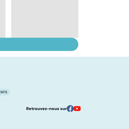
Perturbateurs
endocriniens : une
menace pour notre
santé
ENTS
Retrouvez-nous sur