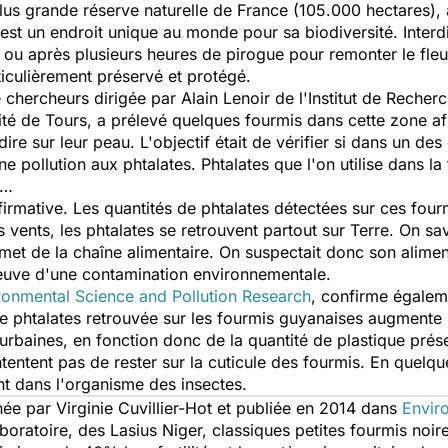
s grande réserve naturelle de France (105.000 hectares), a
t un endroit unique au monde pour sa biodiversité. Interdit
 ou après plusieurs heures de pirogue pour remonter le fleu
rticulièrement préservé et protégé.
chercheurs dirigée par Alain Lenoir de l'Institut de Recherch
ité de Tours, a prélevé quelques fourmis dans cette zone af
dire sur leur peau. L'objectif était de vérifier si dans un des
e pollution aux phtalates. Phtalates que l'on utilise dans la
s…
irmative. Les quantités de phtalates détectées sur ces fou
 vents, les phtalates se retrouvent partout sur Terre. On sav
et de la chaîne alimentaire. On suspectait donc son aliment
preuve d'une contamination environnementale.
ronmental Science and Pollution Research
, confirme égaleme
 de phtalates retrouvée sur les fourmis guyanaises augmente
rbaines, en fonction donc de la quantité de plastique prés
entent pas de rester sur la cuticule des fourmis. En quelqu
t dans l'organisme des insectes.
 par Virginie Cuvillier-Hot et publiée en 2014 dans
Envir
aboratoire, des Lasius Niger, classiques petites fourmis noi