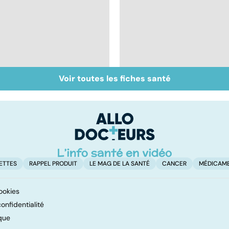
Voir toutes les fiches santé
Staphylocoque doré :
Grand froid : nos
une bactérie sous
conseils
surveillance
ETTES
RAPPEL PRODUIT
LE MAG DE LA SANTÉ
CANCER
MÉDICAM
ookies
onfidentialité
que