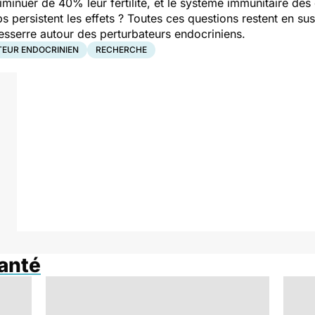
iminuer de 40% leur fertilité, et le système immunitaire des
s persistent les effets ? Toutes ces questions restent en 
e resserre autour des perturbateurs endocriniens.
EUR ENDOCRINIEN
RECHERCHE
anté