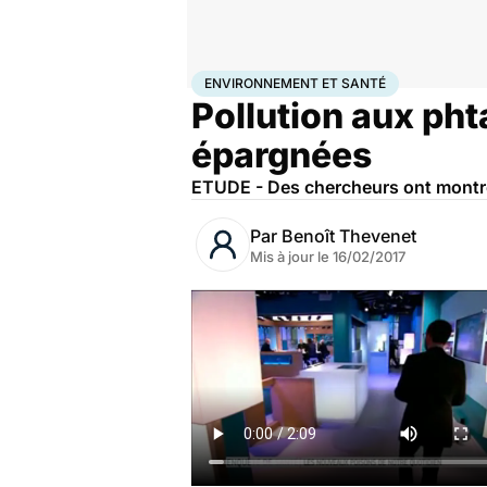
Accueil
Bien-être
Environnement et santé
ENVIRONNEMENT ET SANTÉ
Pollution aux pht
épargnées
ETUDE - Des chercheurs ont montré q
Par
Benoît Thevenet
Mis à jour le
16/02/2017