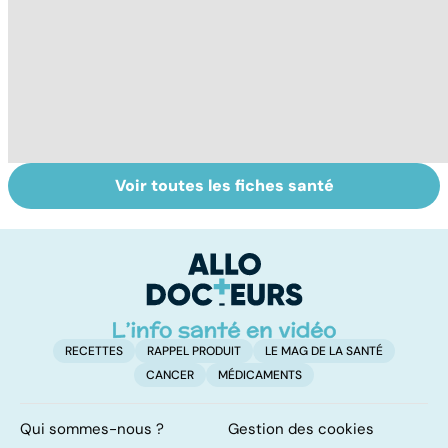
Voir toutes les fiches santé
Grand froid : nos
Perturbateurs
Po
conseils
endocriniens :
le
une menace pour
de
notre santé
RECETTES
RAPPEL PRODUIT
LE MAG DE LA SANTÉ
CANCER
MÉDICAMENTS
Qui sommes-nous ?
Gestion des cookies