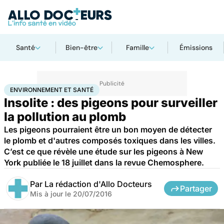
Santé
Bien-être
Famille
Émissions
Accueil
Bien-être
Environnement et santé
ENVIRONNEMENT ET SANTÉ
Insolite : des pigeons pour surveiller
la pollution au plomb
Les pigeons pourraient être un bon moyen de détecter
le plomb et d'autres composés toxiques dans les villes.
C’est ce que révèle une étude sur les pigeons à New
York publiée le 18 juillet dans la revue Chemosphere.
Par
La rédaction d'Allo Docteurs
Partager
Mis à jour le
20/07/2016