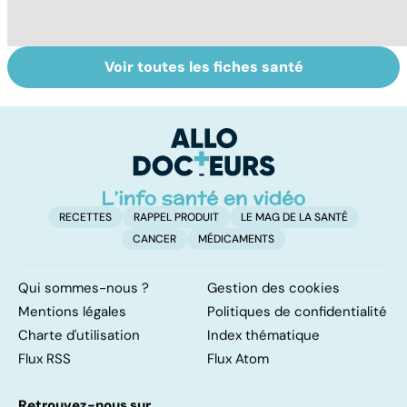
Voir toutes les fiches santé
Danse, théâtre,
Tout savoir sur
I
musique : les arts
les infections
a
pour soigner
pulmonaires
fa
d'
RECETTES
RAPPEL PRODUIT
LE MAG DE LA SANTÉ
CANCER
MÉDICAMENTS
Qui sommes-nous ?
Gestion des cookies
Mentions légales
Politiques de confidentialité
Charte d'utilisation
Index thématique
Flux RSS
Flux Atom
Retrouvez-nous sur