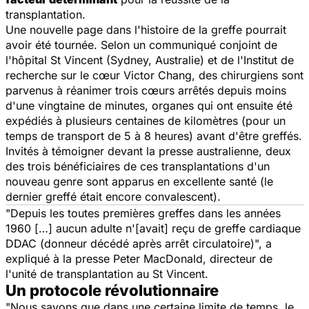
transplantation.
Une nouvelle page dans l'histoire de la greffe pourrait
avoir été tournée. Selon un communiqué conjoint de
l'hôpital St Vincent (Sydney, Australie) et de l'Institut de
recherche sur le cœur Victor Chang, des chirurgiens sont
parvenus à réanimer trois cœurs arrêtés depuis moins
d'une vingtaine de minutes, organes qui ont ensuite été
expédiés à plusieurs centaines de kilomètres (pour un
temps de transport de 5 à 8 heures) avant d'être greffés.
Invités à témoigner devant la presse australienne, deux
des trois bénéficiaires de ces transplantations d'un
nouveau genre sont apparus en excellente santé (le
dernier greffé était encore convalescent).
"Depuis les toutes premières greffes dans les années
1960 […] aucun adulte n'[avait] reçu de greffe cardiaque
DDAC (donneur décédé après arrêt circulatoire)", a
expliqué à la presse Peter MacDonald, directeur de
l'unité de transplantation au St Vincent.
Un protocole révolutionnaire
"Nous savons que dans une certaine limite de temps, le