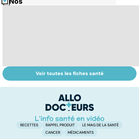
Nos fiches santé
Voir toutes les fiches santé
Faire du sport à
Don de gamètes :
M
domicile, c'est
le pour et le
pr
facile !
contre d'une
av
levée de
l'anonymat
RECETTES
RAPPEL PRODUIT
LE MAG DE LA SANTÉ
CANCER
MÉDICAMENTS