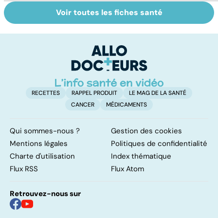
Voir toutes les fiches santé
Tout savoir sur le
Le tramadol, un
L
vitiligo
médicament à
f
risque
RECETTES
RAPPEL PRODUIT
LE MAG DE LA SANTÉ
CANCER
MÉDICAMENTS
Qui sommes-nous ?
Gestion des cookies
Mentions légales
Politiques de confidentialité
Charte d'utilisation
Index thématique
Flux RSS
Flux Atom
Retrouvez-nous sur