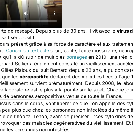
rte de rescapé. Depuis plus de 30 ans, il vit avec le
virus d
 sait séropositif.
ujours présent grâce à sa force de caractère et aux traitement
rt.
Cancer du testicule
droit, colite, fonte musculaire, neur
t qu'il a dû subir de multiples
pontages
en 2010, une très lo
nard Sellier a également constaté un vieillissement accélé
 Gilles Pialoux qui suit Bernard depuis 23 ans, a pu constate
t que les
séropositifs
déclarent des maladies liées à l'âge 1
ieillissement survient prématurément. Depuis 2008, le labor
laboratoire est le plus à la pointe sur le sujet. Chaque jour
s de personnes séropositives venus de toute la France.
 tissus dans le corps, vont libérer ce que l'on appelle des c
a un peu plus que chez les personnes non infectées du même â
e de l'hôpital Tenon, avant de préciser : "ces cytokines de 
provoquer des maladies dégénératives du vieillissement. Et 
ue les personnes non infectées."