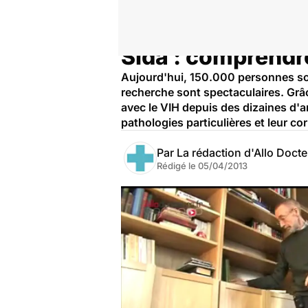
Sida : comprendr
Accueil
Santé
Aujourd'hui, 150.000 personnes son
recherche sont spectaculaires. Grâc
avec le VIH depuis des dizaines d'
pathologies particulières et leur co
Par
La rédaction d'Allo Doct
Rédigé le
05/04/2013