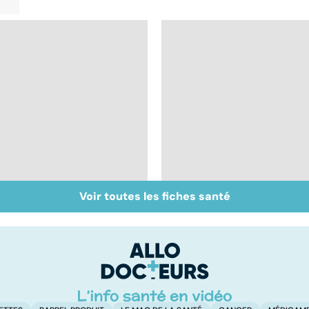
Voir toutes les fiches santé
Inflammation des
Suicide : prévenir le
amygdales : que faire
passage à l'acte
en cas d'angine ?