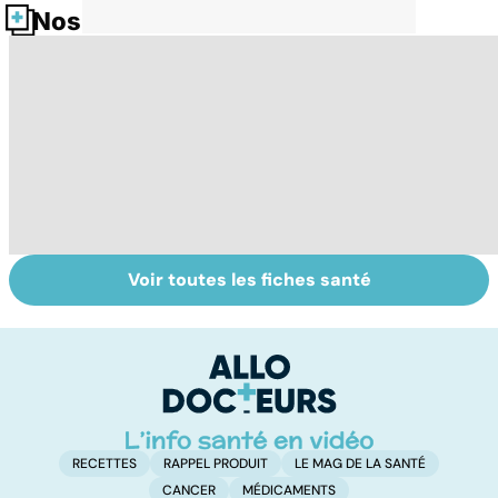
Nos fiches santé
Voir toutes les fiches santé
Tout savoir sur le
Staphylocoque
Fa
cerveau
doré : une
do
bactérie sous
fa
surveillance
RECETTES
RAPPEL PRODUIT
LE MAG DE LA SANTÉ
CANCER
MÉDICAMENTS