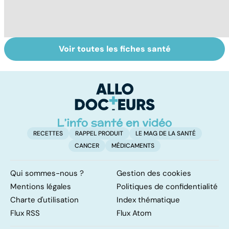
Voir toutes les fiches santé
Donner son corps
La greffe, du
Gr
à la science
prélèvement à la
c
transplantation
le
RECETTES
RAPPEL PRODUIT
LE MAG DE LA SANTÉ
CANCER
MÉDICAMENTS
Qui sommes-nous ?
Gestion des cookies
Mentions légales
Politiques de confidentialité
Charte d'utilisation
Index thématique
Flux RSS
Flux Atom