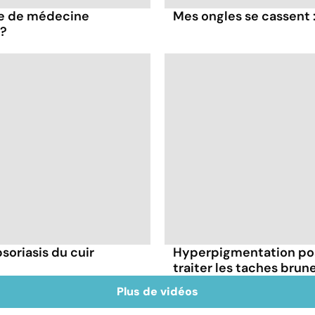
ue de médecine
Mes ongles se cassent :
 ?
oriasis du cuir
Hyperpigmentation po
traiter les taches brun
Plus de vidéos