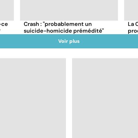
-ce
Crash : ''probablement un
La 
?
suicide-homicide prémédité''
pro
Voir plus