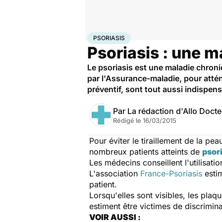
Accueil
Santé
Psoriasis
PSORIASIS
Psoriasis : une m
Le psoriasis est une maladie chron
par l'Assurance-maladie, pour attén
préventif, sont tout aussi indispensa
Par
La rédaction d'Allo Doct
Rédigé le
16/03/2015
Pour éviter le tiraillement de la pe
nombreux patients atteints de
psor
Les médecins conseillent l'utilisat
L'association
France-Psoriasis
estim
patient.
Lorsqu'elles sont visibles, les pla
estiment être victimes de discrimina
VOIR AUSSI :