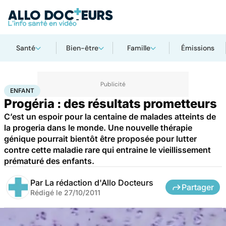
Santé
Bien-être
Famille
Émissions
Accueil
Famille
Enfant
Enfant
ENFANT
Progéria : des résultats prometteurs
C’est un espoir pour la centaine de malades atteints de
la progeria dans le monde. Une nouvelle thérapie
génique pourrait bientôt être proposée pour lutter
contre cette maladie rare qui entraine le vieillissement
prématuré des enfants.
Par
La rédaction d'Allo Docteurs
Partager
Rédigé le
27/10/2011