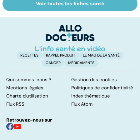
Voir toutes les fiches santé
Le lupus, une
Anémie :
E
maladie
symptômes,
os
complexe
causes et
bo
traitements
p
RECETTES
RAPPEL PRODUIT
LE MAG DE LA SANTÉ
CANCER
MÉDICAMENTS
Qui sommes-nous ?
Gestion des cookies
Mentions légales
Politiques de confidentialité
Charte d'utilisation
Index thématique
Flux RSS
Flux Atom
Retrouvez-nous sur