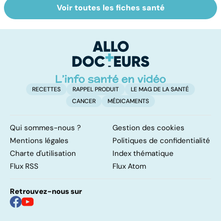
Voir toutes les fiches santé
Tout savoir sur le
Staphylocoque
Ve
cerveau
doré : une
c'
bactérie sous
d
surveillance
RECETTES
RAPPEL PRODUIT
LE MAG DE LA SANTÉ
CANCER
MÉDICAMENTS
Qui sommes-nous ?
Gestion des cookies
Mentions légales
Politiques de confidentialité
Charte d'utilisation
Index thématique
Flux RSS
Flux Atom
Retrouvez-nous sur