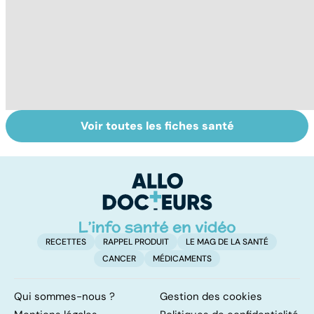
Voir toutes les fiches santé
Faire du sport à
Don de gamètes :
M
domicile, c'est
le pour et le
pr
facile !
contre d'une
av
levée de
l'anonymat
RECETTES
RAPPEL PRODUIT
LE MAG DE LA SANTÉ
CANCER
MÉDICAMENTS
Qui sommes-nous ?
Gestion des cookies