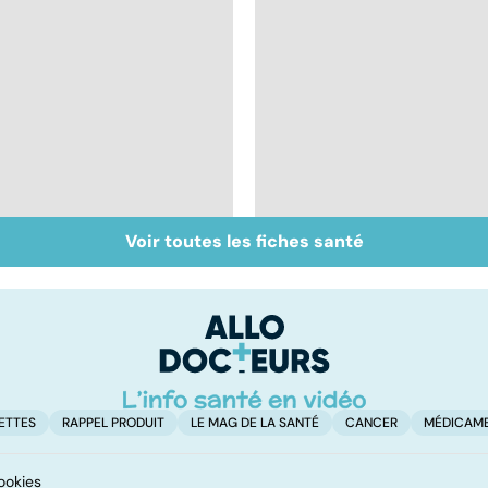
Voir toutes les fiches santé
Faire du sport à
Don de gamètes : le
domicile, c'est facile !
pour et le contre
d'une levée de
l'anonymat
ETTES
RAPPEL PRODUIT
LE MAG DE LA SANTÉ
CANCER
MÉDICAM
ookies