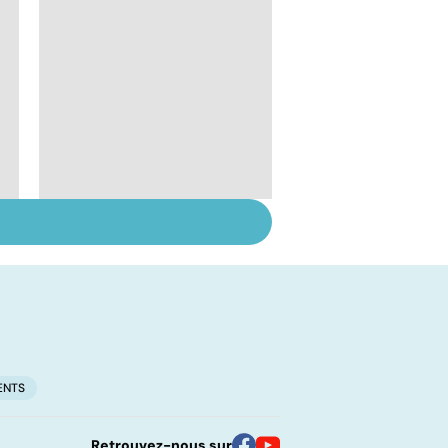
Médecine de
proximité : quel
avenir ?
ENTS
Retrouvez-nous sur