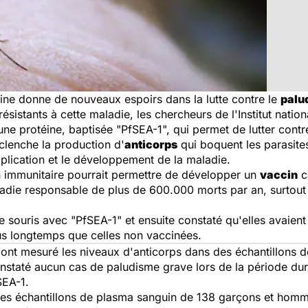
ine donne de nouveaux espoirs dans la lutte contre le
palu
ésistants à cette maladie, les chercheurs de l'Institut natio
une protéine, baptisée "PfSEA-1", qui permet de lutter contr
clenche la production d'
anticorps
qui boquent les parasite
iplication et le développement de la maladie.
on immunitaire pourrait permettre de développer un
vaccin
c
ladie responsable de plus de 600.000 morts par an, surtout
de souris avec "PfSEA-1" et ensuite constaté qu'elles avaien
lus longtemps que celles non vaccinées.
x ont mesuré les niveaux d'anticorps dans des échantillons
onstaté aucun cas de paludisme grave lors de la période dura
SEA-1.
des échantillons de plasma sanguin de 138 garçons et homm