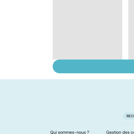
Le paludisme, un
fléau planétaire
REC
Qui sommes-nous ?
Gestion des c