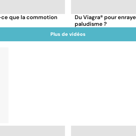
t-ce que la commotion
Du Viagra® pour enraye
paludisme ?
Plus de vidéos