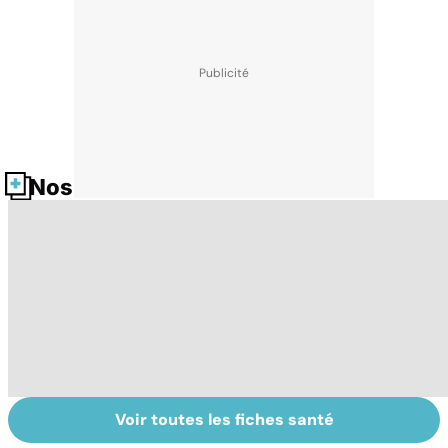
Nos fiches santé
Voir toutes les fiches santé
Le magnésium,
Intestin irritable :
Al