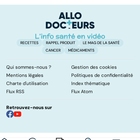
un oligo-élément
le régime
pé
vital
FODMAP, une
solution ?
RECETTES
RAPPEL PRODUIT
LE MAG DE LA SANTÉ
CANCER
MÉDICAMENTS
Qui sommes-nous ?
Gestion des cookies
Mentions légales
Politiques de confidentialité
Charte d'utilisation
Index thématique
Flux RSS
Flux Atom
Retrouvez-nous sur