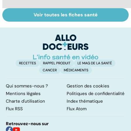
Voir toutes les fiches santé
Faire du sport à
Don de gamètes :
M
domicile, c'est
le pour et le
pr
facile !
contre d'une
av
levée de
l'anonymat
RECETTES
RAPPEL PRODUIT
LE MAG DE LA SANTÉ
CANCER
MÉDICAMENTS
Qui sommes-nous ?
Gestion des cookies
Mentions légales
Politiques de confidentialité
Charte d'utilisation
Index thématique
Flux RSS
Flux Atom
Retrouvez-nous sur