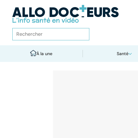
À la une
Santé