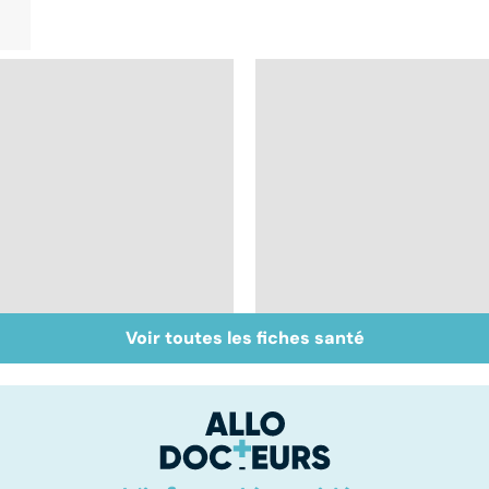
Voir toutes les fiches santé
Staphylocoque doré :
VIH : la maladie dont
une bactérie sous
on ne guérit pas
surveillance