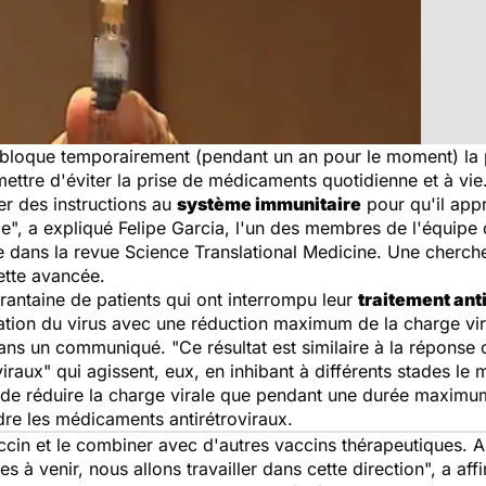
 bloque temporairement (pendant un an pour le moment) la 
ermettre d'éviter la prise de médicaments quotidienne et à vie
er des instructions au
système immunitaire
pour qu'il appr
le", a expliqué Felipe Garcia, l'un des membres de l'équipe 
e dans la revu
e Science Translational Medicine
. Une cherche
ette avancée.
rantaine de patients qui ont interrompu leur
traitement anti
cation du virus avec une réduction maximum de la charge vi
al dans un communiqué. "Ce résultat est similaire à la répon
iraux" qui agissent, eux, en inhibant à différents stades le
t de réduire la charge virale que pendant une durée maximum
ndre les médicaments antirétroviraux.
vaccin et le combiner avec d'autres vaccins thérapeutiques. A
es à venir, nous allons travailler dans cette direction", a af