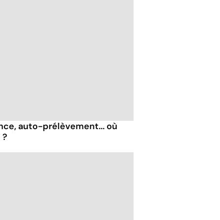
nce, auto-prélèvement... où
 ?