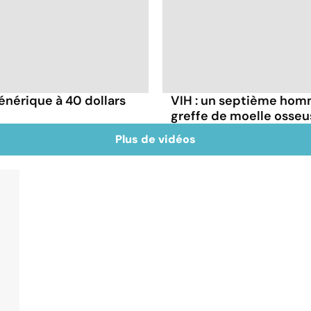
énérique à 40 dollars
VIH : un septième homm
greffe de moelle osseu
Plus de vidéos