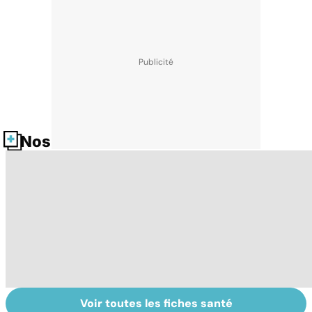
Nos fiches santé
Voir toutes les fiches santé
Post-partum : un
Tout savoir sur le
S