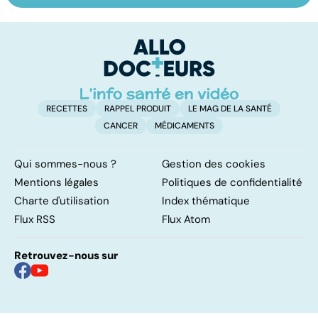
bouleversement
cerveau
do
après la
b
naissance
su
RECETTES
RAPPEL PRODUIT
LE MAG DE LA SANTÉ
CANCER
MÉDICAMENTS
Qui sommes-nous ?
Gestion des cookies
Mentions légales
Politiques de confidentialité
Charte d'utilisation
Index thématique
Flux RSS
Flux Atom
Retrouvez-nous sur