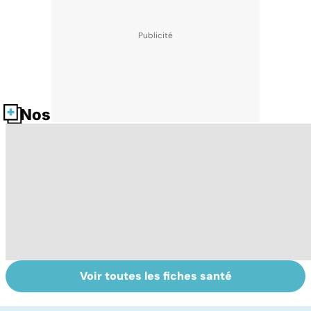
Nos fiches santé
Voir toutes les fiches santé
Le lupus, une
Anémie :
E
maladie
symptômes,
os