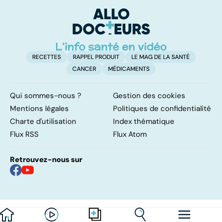
complexe
causes et
bo
traitements
p
RECETTES
RAPPEL PRODUIT
LE MAG DE LA SANTÉ
CANCER
MÉDICAMENTS
Qui sommes-nous ?
Gestion des cookies
Mentions légales
Politiques de confidentialité
Charte d'utilisation
Index thématique
Flux RSS
Flux Atom
Retrouvez-nous sur