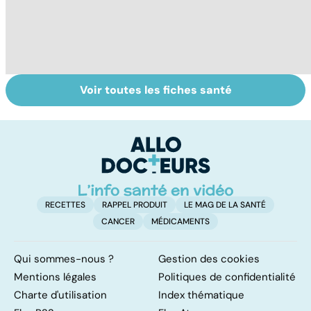
Voir toutes les fiches santé
Tout savoir sur le
Staphylocoque
Co
cerveau
doré : une
ké
bactérie sous
at
surveillance
ye
RECETTES
RAPPEL PRODUIT
LE MAG DE LA SANTÉ
CANCER
MÉDICAMENTS
Qui sommes-nous ?
Gestion des cookies
Mentions légales
Politiques de confidentialité
Charte d'utilisation
Index thématique