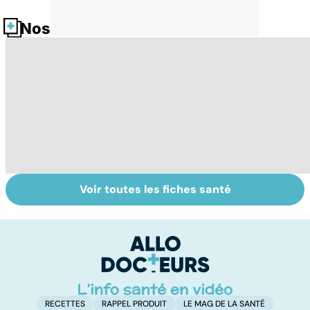
Nos fiches santé
Voir toutes les fiches santé
Virus du Nil
Le paludisme, un
To
occidental : ce
fléau planétaire
c
qu’il faut savoir
sur cette
infection
RECETTES
RAPPEL PRODUIT
LE MAG DE LA SANTÉ