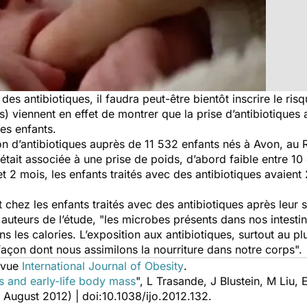
 des antibiotiques, il faudra peut-être bientôt inscrire le ri
s) viennent en effet de montrer que la prise d’antibiotique
les enfants.
tion d’antibiotiques auprès de 11 532 enfants nés à Avon, au
était associée à une prise de poids, d’abord faible entre 10 
s et 2 mois, les enfants traités avec des antibiotiques avai
 chez les enfants traités avec des antibiotiques après leur 
auteurs de l’étude,
"les microbes présents dans nos intestin
les calories. L’exposition aux antibiotiques, surtout au plu
 façon dont nous assimilons la nourriture dans notre corps".
revue
International Journal of Obesity
.
es and early-life body mass
", L Trasande, J Blustein, M Liu,
1 August 2012) | doi:10.1038/ijo.2012.132.