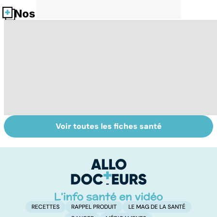
Nos fiches santé
Voir toutes les fiches santé
Tout savoir sur
Inflammation des
Su
les infections
amygdales : que
le
pulmonaires
faire en cas
l'
d'angine ?
RECETTES
RAPPEL PRODUIT
LE MAG DE LA SANTÉ