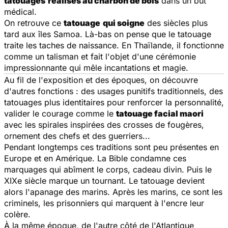
tatouages
réalisés au charbon de bois
dans un but
médical.
On retrouve ce
tatouage
qui soigne
des siècles plus
tard aux îles Samoa. Là-bas on pense que le tatouage
traite les taches de naissance. En Thaïlande, il fonctionne
comme un talisman et fait l'objet d'une cérémonie
impressionnante qui mêle incantations et magie.
Au fil de l'exposition et des époques, on découvre
d'autres fonctions : des usages punitifs traditionnels, des
tatouages plus identitaires pour renforcer la personnalité,
valider le courage comme le
tatouage facial maori
avec les spirales inspirées des crosses de fougères,
ornement des chefs et des guerriers...
Pendant longtemps ces traditions sont peu présentes en
Europe et en Amérique. La Bible condamne ces
marquages qui abîment le corps, cadeau divin. Puis le
XIXe siècle marque un tournant. Le tatouage devient
alors l'apanage des marins. Après les marins, ce sont les
criminels, les prisonniers qui marquent à l'encre leur
colère.
À la même époque, de l'autre côté de l'Atlantique