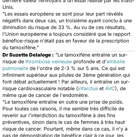
dernière valeur renvoyant à un essai réalisé par les Etats-
Unis.
"Les essais européens se sont pour leur part révélés
négatifs dans deux cas, un troisième ayant conclu à une
diminution du risque de 33 %. Au vu de ces résultats,
l'Union européenne a toujours considéré que le rapport
bénéfice-risque n'était pas en faveur de la prescription
du tamoxifène."
Dr Suzette Delaloge :
"Le tamoxifène entraîne un sur-
risque de
thrombose veineuse
profonde et d'
embolie
pulmonaire
de l'ordre de 2-3 % sur 5 ans. Ce qui est
infiniment supérieur aux pilules de 3ème génération qui
font débat actuellement ! Par ailleurs, il entraîne un sur-
risque cardiovasculaire notable (
infarctus
et
AVC
), de
même que de cancer de l'endomètre.
"Le tamoxifène entraîne en outre une prise de poids.
Pour toutes ces raisons, il me semble très difficile de
revenir sur l'interdiction du tamoxifène à des fins
préventives, sinon dans le cas de femmes à très haut
risque de cancer. Pourtant, même dans ce cas, il n'y a
pas de démonstration de bénéfice clair à ce jour, les