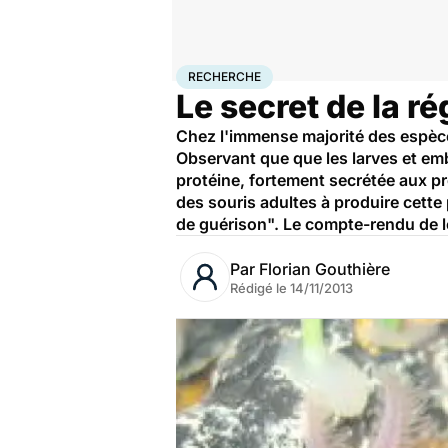
Accueil
Santé
Maladies
Recherche
RECHERCHE
Le secret de la r
Chez l'immense majorité des espèces
Observant que que les larves et em
protéine, fortement secrétée aux p
des souris adultes à produire cette
de guérison". Le compte-rendu de le
Par
Florian Gouthière
Rédigé le
14/11/2013