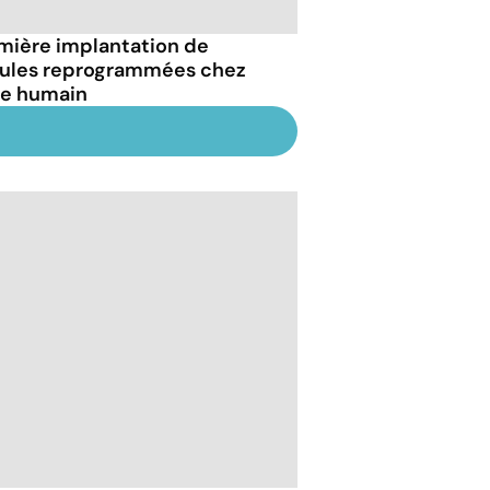
mière implantation de
lules reprogrammées chez
tre humain