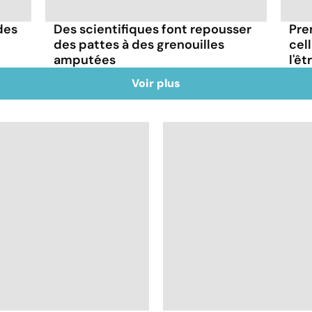
des
Des scientifiques font repousser
Pre
des pattes à des grenouilles
cel
amputées
l'ê
Voir plus