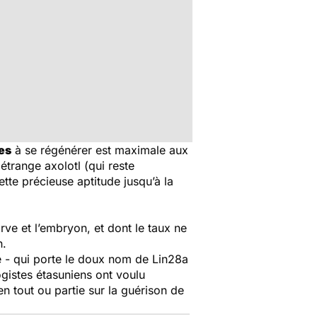
ues
à se régénérer est maximale aux
s étrange
axolotl
(qui reste
ette précieuse aptitude jusqu’à la
ve et l’embryon, et dont le taux ne
n.
e - qui porte le doux nom de
Lin28a
logistes étasuniens ont voulu
en tout ou partie sur la guérison de