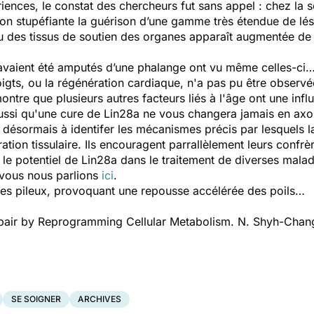
nces, le constat des chercheurs fut sans appel : chez la so
on stupéfiante la guérison d’une gamme très étendue de lésio
ou des tissus de soutien des organes apparaît augmentée de
avaient été amputés d’une phalange ont vu même celles-ci… 
igts, ou la régénération cardiaque, n'a pas pu être observée
ntre que plusieurs autres facteurs liés à l'âge ont une inf
aussi qu'une cure de Lin28a ne vous changera jamais en axol
 désormais à identifer les mécanismes précis par lesquels la
ation tissulaire. Ils encouragent parrallèlement leurs confr
 le potentiel de
Lin28a
dans le traitement de diverses mala
vous nous parlions
ici
.
les pileux, provoquant une repousse accélérée des poils…
air by Reprogramming Cellular Metabolism. N. Shyh-Chang, 
SE SOIGNER
ARCHIVES