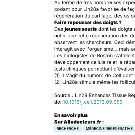
Au terme de très nombreuses expérie
codant pour
Lin28a
favorise de faç
régénération du cartilage, des os 
Faire repousser des doigts ?
Des
jeunes souris
dont les doigts 
noter que cette régénération des do
observent les chercheurs. Ceci démo
interagit avec l'organisme... mais 
Les biologistes de Boston s'attèlent
développement cellulaire et la répar
tests cliniques permettant d'évaluer
(1) Il s'agit du numéro de
Cell
dont 
(2)
Lin28a
stimule même les follicu
Source : Lin28 Enhances Tissue Rep
doi:
10.1016/j.cell.2013.09.059
En savoir plus
Sur Allodocteurs.fr :
RECHERCHE
MÉDECINE RÉGÉNÉRATIVE