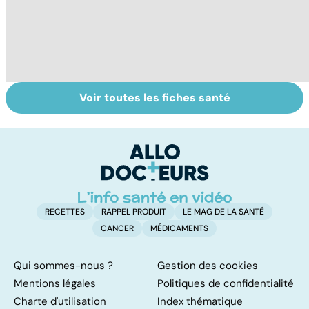
Voir toutes les fiches santé
Le TDAH, un
Accident
Tr
trouble de
vasculaire
dé
l'attention avec
cérébral : l'enfant
p
ou sans
également
hyperactivité
touché
RECETTES
RAPPEL PRODUIT
LE MAG DE LA SANTÉ
CANCER
MÉDICAMENTS
Qui sommes-nous ?
Gestion des cookies
Mentions légales
Politiques de confidentialité
Charte d'utilisation
Index thématique