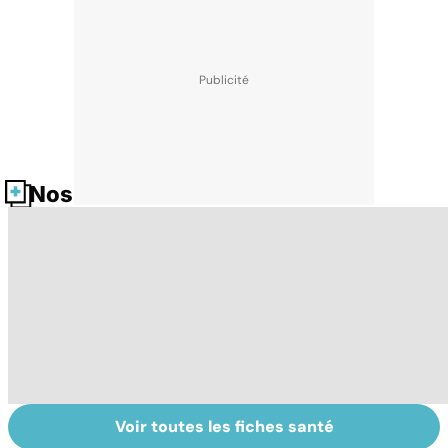
Nos fiches santé
Voir toutes les fiches santé
Comment réagit
Embolie
Fa