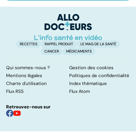
notre corps face
pulmonaire : un
do
à l'hypothermie ?
caillot dans
fa
l'artère
pulmonaire
RECETTES
RAPPEL PRODUIT
LE MAG DE LA SANTÉ
CANCER
MÉDICAMENTS
Qui sommes-nous ?
Gestion des cookies
Mentions légales
Politiques de confidentialité
Charte d'utilisation
Index thématique
Flux RSS
Flux Atom
Retrouvez-nous sur