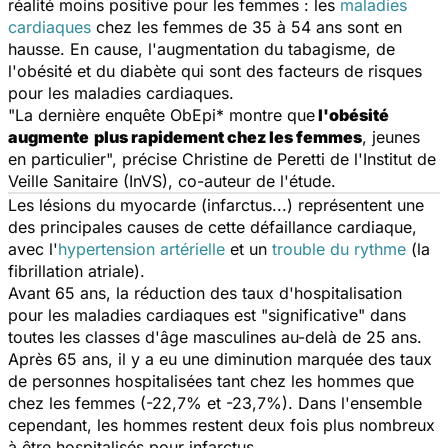
réalité moins positive pour les femmes : les
maladies
cardiaques
chez les femmes de 35 à 54 ans sont en
hausse. En cause, l'augmentation du tabagisme, de
l'obésité et du diabète qui sont des facteurs de risques
pour les maladies cardiaques.
"La dernière enquête ObEpi* montre que
l'obésité
augmente
plus rapidement chez les femmes
, jeunes
en particulier", précise Christine de Peretti de l'Institut de
Veille Sanitaire (InVS), co-auteur de l'étude.
Les lésions du myocarde (infarctus...) représentent une
des principales causes de cette défaillance cardiaque,
avec l'
hypertension artérielle
et un
trouble du rythme
(la
fibrillation atriale).
Avant 65 ans, la réduction des taux d'hospitalisation
pour les maladies cardiaques est "significative" dans
toutes les classes d'âge masculines au-delà de 25 ans.
Après 65 ans, il y a eu une diminution marquée des taux
de personnes hospitalisées tant chez les hommes que
chez les femmes (-22,7% et -23,7%). Dans l'ensemble
cependant, les hommes restent deux fois plus nombreux
à être hospitalisés pour infarctus.