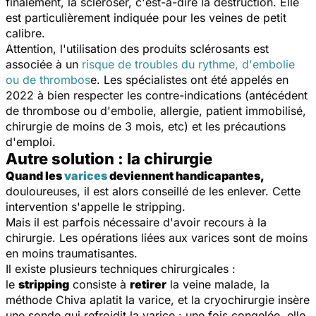
finalement, la scléroser, c'est-à-dire la destruction. Elle
est particulièrement indiquée pour les veines de petit
calibre.
Attention, l'utilisation des produits sclérosants est
associée à un
risque de troubles du rythme, d'embolie
ou de thrombos
e. Les spécialistes ont été appelés en
2022 à bien respecter les contre-indications (antécédent
de thrombose ou d'embolie, allergie, patient immobilisé,
chirurgie de moins de 3 mois, etc) et les précautions
d'emploi.
Autre solution : la chirurgie
Quand les
varices
deviennent handicapantes,
douloureuses, il est alors conseillé de les enlever. Cette
intervention s'appelle le stripping.
Mais il est parfois nécessaire d'avoir recours à la
chirurgie. Les opérations liées aux varices sont de moins
en moins traumatisantes.
Il existe plusieurs techniques chirurgicales :
le
stripping
consiste à
retirer
la veine malade, la
méthode Chiva aplatit la varice, et la cryochirurgie insère
une sonde qui refroidit la varice : une fois congelée, elle