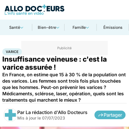
Santé
Bien-être
Famille
Émissions
Accueil
Santé
Maladies
Varice
VARICE
Insuffisance veineuse : c'est la
varice assurée !
En France, on estime que 15 à 30 % de la population ont
des varices. Les femmes sont trois fois plus touchées
que les hommes. Peut-on prévenir les varices ?
Médicaments, sclérose, laser, opération, quels sont les
traitements qui marchent le mieux ?
Par
La rédaction d'Allo Docteurs
Partager
Mis à jour le
07/07/2023