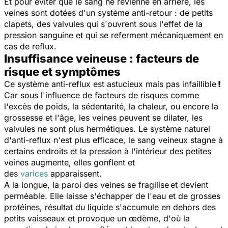
Et pour éviter que le sang ne revienne en arrière,
les
veines sont dotées d'un système anti-retour : de petits
clapets, des valvules qui s'ouvrent sous l'effet de la
pression sanguine et qui se referment mécaniquement en
cas de reflux.
Insuffisance veineuse : facteurs de
risque et symptômes
Ce système anti-reflux est astucieux mais pas infaillible
!
Car sous l'influence de facteurs de risques comme
l'excès de poids, la sédentarité, la chaleur, ou encore la
grossesse et l'âge, les veines peuvent se dilater, les
valvules ne sont plus hermétiques. Le système naturel
d'anti-reflux n'est plus efficace, le sang veineux stagne à
certains endroits et la pression à l'intérieur des petites
veines augmente, elles gonflent et
des
varices
apparaissent.
A la longue, la paroi des veines se fragilise
et devient
perméable. Elle laisse s'échapper de l'eau et de grosses
protéines, résultat du liquide s'accumule en dehors des
petits vaisseaux et provoque un œdème, d'où la