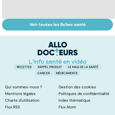
Voir toutes les fiches santé
Tout savoir sur
Tout savoir sur
To
les infections
les maux du froid
vi
pulmonaires
RECETTES
RAPPEL PRODUIT
LE MAG DE LA SANTÉ
CANCER
MÉDICAMENTS
Qui sommes-nous ?
Gestion des cookies
Mentions légales
Politiques de confidentialité
Charte d'utilisation
Index thématique
Flux RSS
Flux Atom