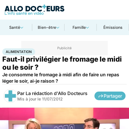
Santé
Bien-être
Famille
Émissions
Accueil
Santé
Maladies
Alimentation
ALIMENTATION
Faut-il privilégier le fromage le midi
ou le soir ?
Je consomme le fromage à midi afin de faire un repas
léger le soir, ai-je raison ?
Par
La rédaction d'Allo Docteurs
Partager
Mis à jour le
11/07/2012