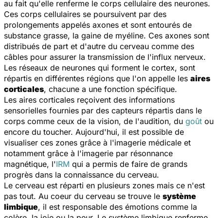
au fait qu'elle renferme le corps cellulaire des neurones.
Ces corps cellulaires se poursuivent par des
prolongements appelés axones et sont entourés de
substance grasse, la gaine de myéline. Ces axones sont
distribués de part et d'autre du cerveau comme des
câbles pour assurer la transmission de l'influx nerveux.
Les réseaux de neurones qui forment le cortex, sont
répartis en différentes régions que l'on appelle les
aires
corticales
, chacune a une fonction spécifique.
Les aires corticales reçoivent des informations
sensorielles fournies par des capteurs répartis dans le
corps comme ceux de la vision, de l'audition, du
goût
ou
encore du toucher. Aujourd'hui, il est possible de
visualiser ces zones grâce à l'imagerie médicale et
notamment grâce à l'imagerie par résonnance
magnétique, l'
IRM
qui a permis de faire de grands
progrès dans la connaissance du cerveau.
Le cerveau est réparti en plusieurs zones mais ce n'est
pas tout. Au coeur du cerveau se trouve le
système
limbique
, il est responsable des émotions comme la
colère, la joie ou la peur. Le système limbique renferme