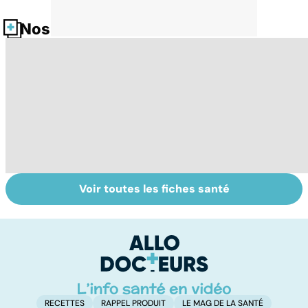
Nos fiches santé
Voir toutes les fiches santé
Narcolepsie : des
Maladie de
To
crises de
Huntington : une
c
sommeil
affection
involontaires
neurologique
incurable
RECETTES
RAPPEL PRODUIT
LE MAG DE LA SANTÉ