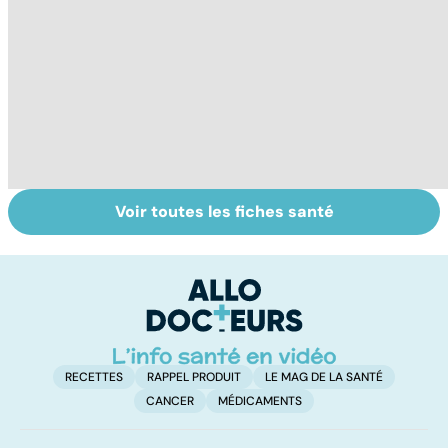
Voir toutes les fiches santé
Post-partum : un
Alimentation :
Le
bouleversement
mangeons-nous
c
après la
trop de
i
naissance
protéines ?
p
RECETTES
RAPPEL PRODUIT
LE MAG DE LA SANTÉ
CANCER
MÉDICAMENTS