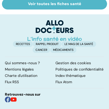
Voir toutes les fiches santé
Narcolepsie : des
Maladie de
Ép
crises de
Huntington : une
qu
sommeil
affection
q
involontaires
neurologique
t
incurable
RECETTES
RAPPEL PRODUIT
LE MAG DE LA SANTÉ
CANCER
MÉDICAMENTS
Qui sommes-nous ?
Gestion des cookies
Mentions légales
Politiques de confidentialité
Charte d'utilisation
Index thématique
Flux RSS
Flux Atom
Retrouvez-nous sur