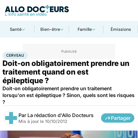
Santé
Bien-être
Famille
Émissions
Accueil
Santé
Maladies
Maladies neurologiques
Cerveau
CERVEAU
Doit-on obligatoirement prendre un
traitement quand on est
épileptique ?
Doit-on obligatoirement prendre un traitement
lorsqu'on est épileptique ? Sinon, quels sont les risques
?
Par
La rédaction d'Allo Docteurs
Partager
Mis à jour le
10/10/2012