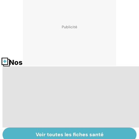
Nos fiches santé
Voir toutes les fiches santé
Tout savoir sur le
Staphylocoque
N