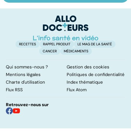
cerveau
doré : une
le
bactérie sous
m
surveillance
RECETTES
RAPPEL PRODUIT
LE MAG DE LA SANTÉ
CANCER
MÉDICAMENTS
Qui sommes-nous ?
Gestion des cookies
Mentions légales
Politiques de confidentialité
Charte d'utilisation
Index thématique
Flux RSS
Flux Atom
Retrouvez-nous sur