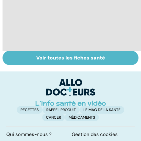
Voir toutes les fiches santé
Le don
Tout savoir sur le
S
d'ovocytes,
cerveau
do
comment ça
b
marche ?
su
RECETTES
RAPPEL PRODUIT
LE MAG DE LA SANTÉ
CANCER
MÉDICAMENTS
Qui sommes-nous ?
Gestion des cookies