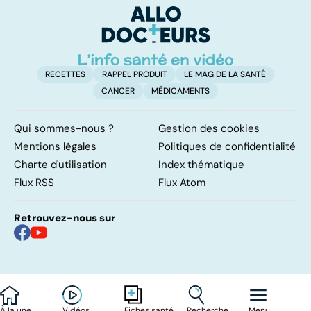
surveillance
ét
RECETTES
RAPPEL PRODUIT
LE MAG DE LA SANTÉ
CANCER
MÉDICAMENTS
Qui sommes-nous ?
Gestion des cookies
Mentions légales
Politiques de confidentialité
Charte d'utilisation
Index thématique
Flux RSS
Flux Atom
Retrouvez-nous sur
À la une
Vidéos
Recherche
Menu
Fiches santé