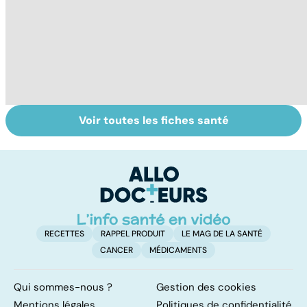
Voir toutes les fiches santé
Tout savoir sur le
Le tramadol, un
L
vitiligo
médicament à
f
risque
RECETTES
RAPPEL PRODUIT
LE MAG DE LA SANTÉ
CANCER
MÉDICAMENTS
Qui sommes-nous ?
Gestion des cookies
Mentions légales
Politiques de confidentialité