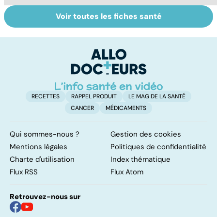
Voir toutes les fiches santé
Donner son corps
Le lymphome, un
L
à la science
cancer peu
os
connu mais
b
fréquent
ce
RECETTES
RAPPEL PRODUIT
LE MAG DE LA SANTÉ
CANCER
MÉDICAMENTS
Qui sommes-nous ?
Gestion des cookies
Mentions légales
Politiques de confidentialité
Charte d'utilisation
Index thématique
Flux RSS
Flux Atom
Retrouvez-nous sur