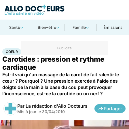
Santé
Bien-être
Famille
Émissions
Accueil
Santé
Maladies
Maladies cardiaques
Coeur
COEUR
Carotides : pression et rythme
cardiaque
Est-il vrai qu'un massage de la carotide fait ralentir le
cœur ? Pourquoi ? Une pression exercée à l'aide des
doigts de la main à la base du cou peut provoquer
l'inconscience, est-ce la carotide ou un nerf ?
Par
La rédaction d'Allo Docteurs
Partager
Mis à jour le
30/04/2010