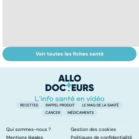
Voir toutes les fiches santé
Tout savoir sur
Comment tenir
Po
les infections
ses bonnes
s
pulmonaires
résolutions
p
RECETTES
RAPPEL PRODUIT
LE MAG DE LA SANTÉ
CANCER
MÉDICAMENTS
Qui sommes-nous ?
Gestion des cookies
Mentions légales
Politiques de confidentialité