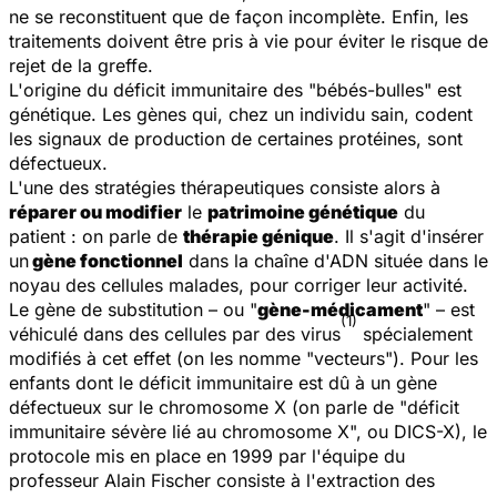
ne se reconstituent que de façon incomplète. Enfin, les
traitements doivent être pris à vie pour éviter le risque de
rejet de la greffe.
L'origine du déficit immunitaire des "bébés-bulles" est
génétique. Les gènes qui, chez un individu sain, codent
les signaux de production de certaines protéines, sont
défectueux.
L'une des stratégies thérapeutiques consiste alors à
réparer ou modifier
le
patrimoine génétique
du
patient : on parle de
thérapie génique
. Il s'agit d'insérer
un
gène fonctionnel
dans la chaîne d'ADN située dans le
noyau des cellules malades, pour corriger leur activité.
Le gène de substitution – ou "
gène-médicament
" – est
(1)
véhiculé dans des cellules par des virus
spécialement
modifiés à cet effet (on les nomme "vecteurs"). Pour les
enfants dont le déficit immunitaire est dû à un gène
défectueux sur le chromosome X (on parle de "déficit
immunitaire sévère lié au chromosome X", ou DICS-X), le
protocole mis en place en 1999 par l'équipe du
professeur Alain Fischer consiste à l'extraction des