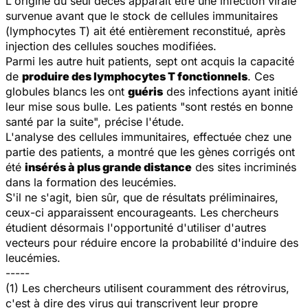
L'origine du seul décès apparaît être une infection virale
survenue avant que le stock de cellules immunitaires
(lymphocytes T) ait été entièrement reconstitué, après
injection des cellules souches modifiées.
Parmi les autre huit patients, sept ont acquis la capacité
de
produire des lymphocytes T fonctionnels
. Ces
globules blancs les ont
guéris
des infections ayant initié
leur mise sous bulle. Les patients "sont restés en bonne
santé par la suite", précise l'étude.
L'analyse des cellules immunitaires, effectuée chez une
partie des patients, a montré que les gènes corrigés ont
été
insérés à plus grande distance
des sites incriminés
dans la formation des leucémies.
S'il ne s'agit, bien sûr, que de résultats préliminaires,
ceux-ci apparaissent encourageants. Les chercheurs
étudient désormais l'opportunité d'utiliser d'autres
vecteurs pour réduire encore la probabilité d'induire des
leucémies.
-----
(1) Les chercheurs utilisent couramment des rétrovirus,
c'est à dire des virus qui transcrivent leur propre