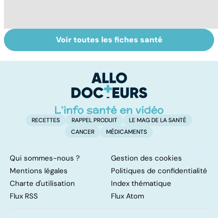
Voir toutes les fiches santé
La
Myopathie de
To
drépanocytose,
Duchenne : la
le
une maladie des
myopathie de
globules rouges
l'enfant la plus
fréquente
RECETTES
RAPPEL PRODUIT
LE MAG DE LA SANTÉ
CANCER
MÉDICAMENTS
Qui sommes-nous ?
Gestion des cookies
Mentions légales
Politiques de confidentialité
Charte d'utilisation
Index thématique
Flux RSS
Flux Atom