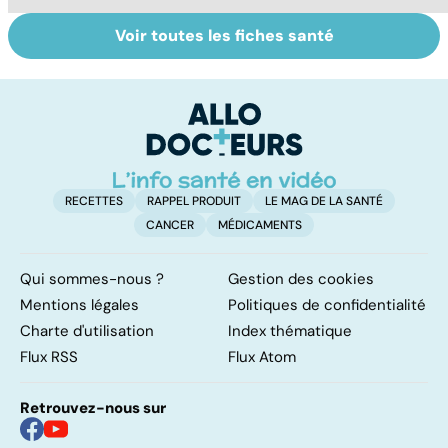
Voir toutes les fiches santé
Le TDAH, un
Accident
Tr
trouble de
vasculaire
dé
l'attention avec
cérébral : l'enfant
p
ou sans
également
hyperactivité
touché
RECETTES
RAPPEL PRODUIT
LE MAG DE LA SANTÉ
CANCER
MÉDICAMENTS
Qui sommes-nous ?
Gestion des cookies
Mentions légales
Politiques de confidentialité
Charte d'utilisation
Index thématique
Flux RSS
Flux Atom
Retrouvez-nous sur