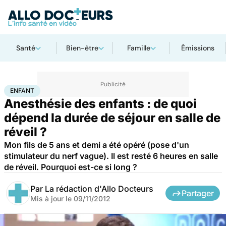
Santé
Bien-être
Famille
Émissions
Accueil
Famille
Enfant
Enfant
ENFANT
Anesthésie des enfants : de quoi
dépend la durée de séjour en salle de
réveil ?
Mon fils de 5 ans et demi a été opéré (pose d'un
stimulateur du nerf vague). Il est resté 6 heures en salle
de réveil. Pourquoi est-ce si long ?
Par
La rédaction d'Allo Docteurs
Partager
Mis à jour le
09/11/2012