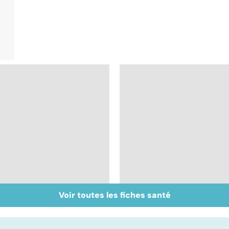
Voir toutes les fiches santé
Fatigue chronique :
Retrouver le
un syndrome mal
sommeil... sans les
connu
ronflements !