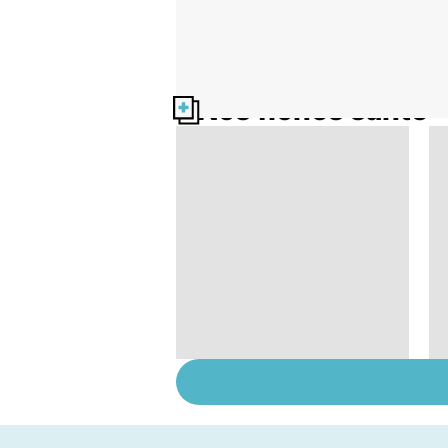
Nos fiches santé
Bien dormir, mais...
sans médicaments !