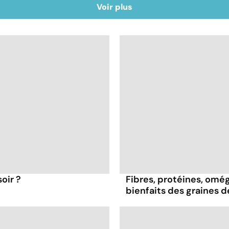
Voir plus
oir ?
Fibres, protéines, oméga
bienfaits des graines 