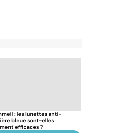
meil : les lunettes anti-
ière bleue sont-elles
iment efficaces ?