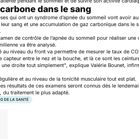
patiente pendant le sommeil et de suivre son activité cardia
 carbone dans le sang
èses qui ont un syndrome d’apnée du sommeil vont avoir au
ur sang et une accumulation de gaz carbonique dans le san
.
xamen de contrôle de l’apnée du sommeil pour réaliser une
milienne va être analysé.
uté au niveau du front va permettre de mesurer le taux de CO2.
 capteur entre le nez et la bouche, et là ce sont les ceinture
 une droite tout simplement"
, explique Valérie Bounet, infir
gulière et au niveau de la tonicité musculaire tout est plat.
. Les résultats de ces examens seront connus dés le lendema
, du traitement le plus adapté.
G DE LA SANTÉ