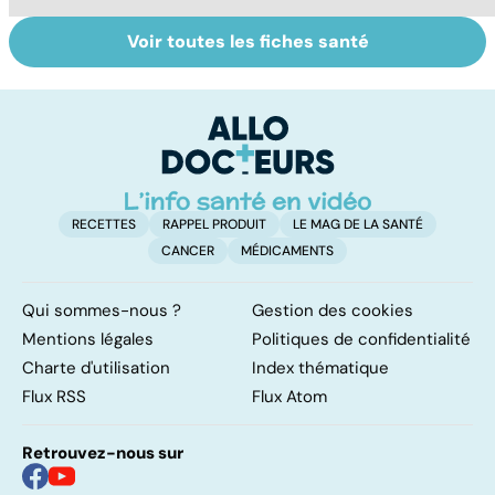
Voir toutes les fiches santé
Suicide : prévenir
Un rhume, ça se
L
le passage à
soigne ?
ca
l'acte
f
sc
RECETTES
RAPPEL PRODUIT
LE MAG DE LA SANTÉ
CANCER
MÉDICAMENTS
Qui sommes-nous ?
Gestion des cookies
Mentions légales
Politiques de confidentialité
Charte d'utilisation
Index thématique
Flux RSS
Flux Atom
Retrouvez-nous sur