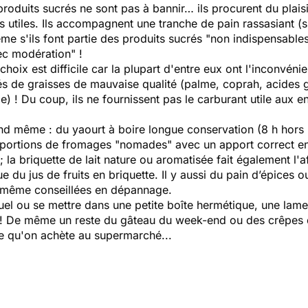
 produits sucrés ne sont pas à bannir… ils procurent du plaisi
 utiles. Ils accompagnent une tranche de pain rassasiant (su
me s'ils font partie des produits sucrés "non indispensables
c modération" !
oix est difficile car la plupart d'entre eux ont l'inconvéni
és de graisses de mauvaise qualité (palme, coprah, acides gr
de) ! Du coup, ils ne fournissent pas le carburant utile aux 
d même : du yaourt à boire longue conservation (8 h hors r
 portions de fromages "nomades" avec un apport correct e
 ; la briquette de lait nature ou aromatisée fait également l'af
e du jus de fruits en briquette. Il y aussi du pain d’épices
de même conseillées en dépannage.
quel ou se mettre dans une petite boîte hermétique, une lam
e ! De même un reste du gâteau du week-end ou des crêpes 
ce qu'on achète au supermarché...