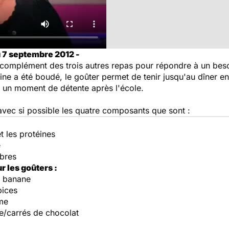
u 7 septembre 2012 -
 complément des trois autres repas pour répondre à un besoi
ine a été boudé, le goûter permet de tenir jusqu'au dîner en
st un moment de détente après l'école.
 avec si possible les quatre composants que sont :
et les protéines
e
ibres
 les goûters :
+ banane
pices
me
ne/carrés de chocolat